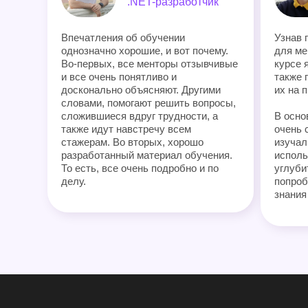
.NET-разработчик
Впечатления об обучении
Узнав 
однозначно хорошие, и вот почему.
для ме
Во-первых, все менторы отзывчивые
курсе 
и все очень понятливо и
также 
досконально объясняют. Другими
их на п
словами, помогают решить вопросы,
сложившиеся вдруг трудности, а
В осно
также идут навстречу всем
очень 
стажерам. Во вторых, хорошо
изучал
разработанный материал обучения.
исполь
То есть, все очень подробно и по
углуби
делу.
попроб
знания