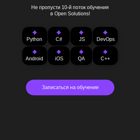
Не пропусти 10-й поток обучения
в Open Solutions!
Python
C#
JS
DevOps
Android
iOS
QA
C++
Записаться на обучение